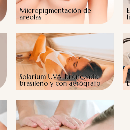
Micropigmentación de
E
areolas
l
Solarium UVA, bronceado
brasileño y con aerógrafo
D