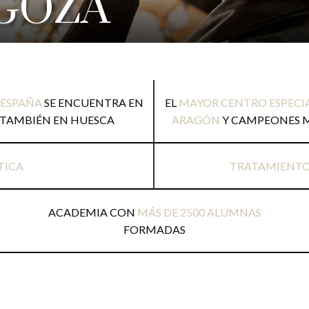
GOZA
 ESPAÑA
SE ENCUENTRA EN
EL
MAYOR CENTRO ESPECI
 TAMBIÉN EN HUESCA
ARAGÓN
Y CAMPEONES M
TICA
TRATAMIENT
ACADEMIA CON
MÁS DE 2500 ALUMNAS
FORMADAS