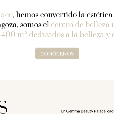
lace
, hemos convertido la estética
agoza, somos el
centro de belleza
e
400 m² dedicados a la belleza y e
CONÓCENOS
S
En Gemma Beauty Palace, cada 