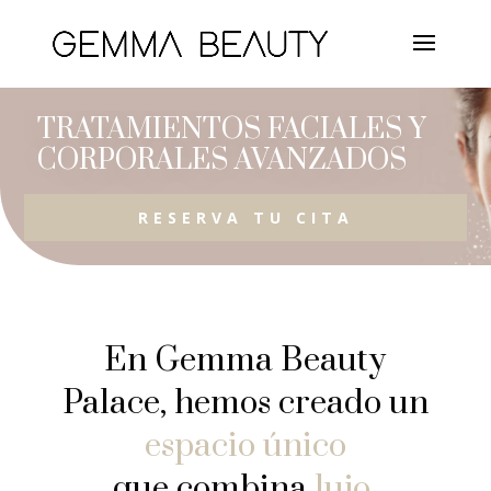
TRATAMIENTOS FACIALES Y
CORPORALES AVANZADOS
RESERVA TU CITA
En Gemma Beauty
Palace, hemos creado un
espacio único
que combina
lujo,