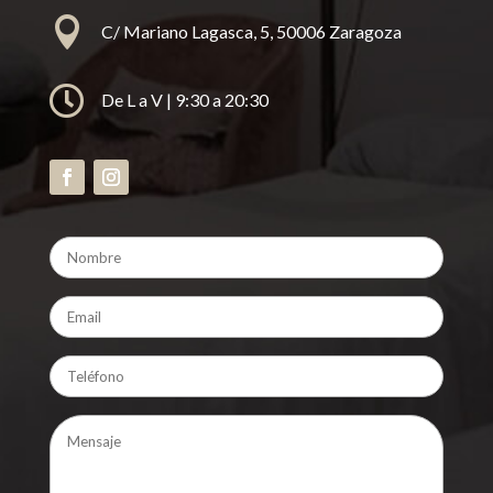

C/ Mariano Lagasca, 5, 50006 Zaragoza

De L a V | 9:30 a 20:30